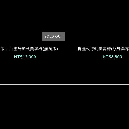
SOLD OUT
版 - 油壓升降式美容椅(無洞版)
折疊式行動美容椅(紋身業專
NT$12,000
NT$8,800