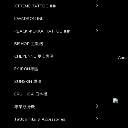
XTREME TATTOO INK
KWADRON INK
<BACK>KOKKAI TATTOO INK
BISHOP 主教機
CHEYENNE 夏安專區
Amer
FK IRON專區
SUNSKIN 專區
ERU HIGA 日本機
專業紋身機
Tattoo Inks & Accessories