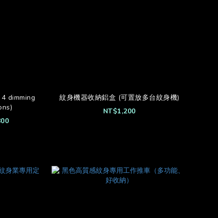
，4 dimming
紋身機器收納鋁盒 (可置放多台紋身機)
ons)
NT$1,200
800