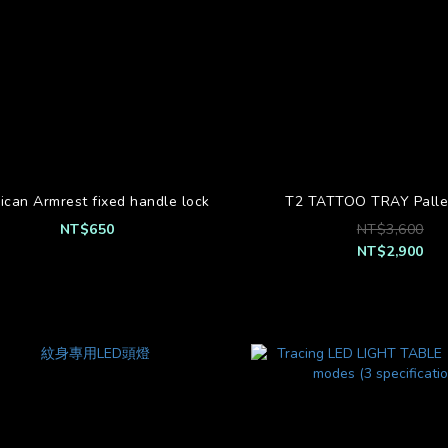
ican Armrest fixed handle lock
T2 TATTOO TRAY Palle
NT$650
NT$3,600
NT$2,900