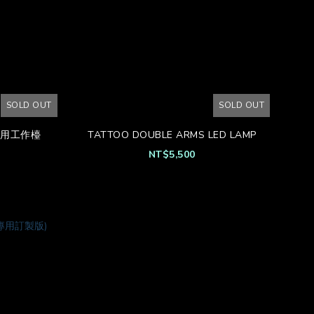
SOLD OUT
SOLD OUT
身專用工作檯
TATTOO DOUBLE ARMS LED LAMP
NT$5,500