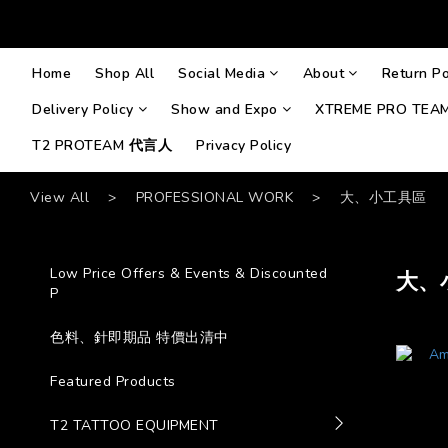
Home
Shop All
Social Media
About
Return Po
Delivery Policy
Show and Expo
XTREME PRO TEA
T2 PROTEAM 代言人
Privacy Policy
View All
>
PROFESSIONAL WORK
>
大、小工具區
Low Price Offers & Events & Discounted
大、
P
色料、針即期品 特價出清中
Featured Products
T2 TATTOO EQUIPMENT