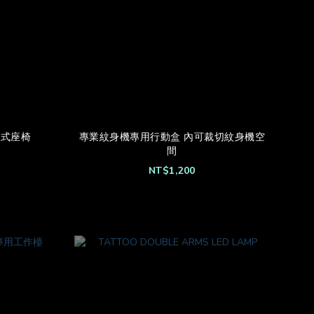
壓式座椅
專業紋身機專用行動盒 內可裁切紋身機空
間
NT$1,200