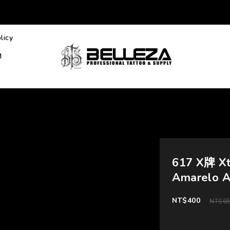
licy
M
617 X牌 X
Amarelo 
NT$400
NT$6