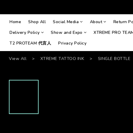
Home
Shop All
Social Media
About
Return Po
Delivery Policy
Show and Expo
XTREME PRO TEA
T2 PROTEAM 代言人
Privacy Policy
View All
>
XTREME TATTOO INK
>
SINGLE BOTTLE