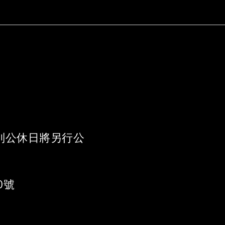
 《特別公休日將另行公
0號