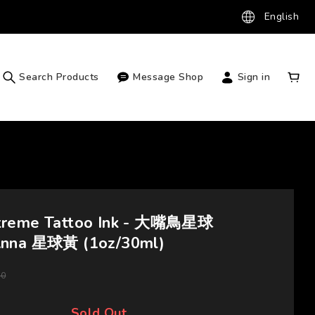
English
Search Products
Message Shop
Sign in
treme Tattoo Ink - 大嘴鳥星球
Anna 星球黃 (1oz/30ml)
50
Sold Out