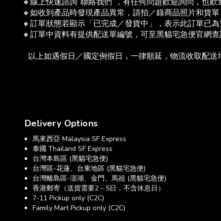
🔸線上快速諮詢"聯絡我們"，有任何問題歡迎詢問，也
🔸如收到產品時發現產品異常，請拍／錄商品照片和貨
🔸訂單狀態若顯示「已完成／發貨中」，表示此訂單已
🔸訂單中資料有提供配送單編號，可至黑貓宅急便官網
   以上如遇假日／國定例假日，一律順延，物流收取配
Delivery Options
馬來西亞 Malaysia SF Express
泰國 Thailand SF Express
台灣本島區 (黑貓宅急便)
台灣區-花蓮、台東地區 (黑貓宅急便)
台灣離島區-澎湖、金門、馬祖 (黑貓宅急便)
香港郵寄（送貨需要2－5日，不含休息日）
7-11 Pickup only (C2C)
Family Mart Pickup only (C2C)