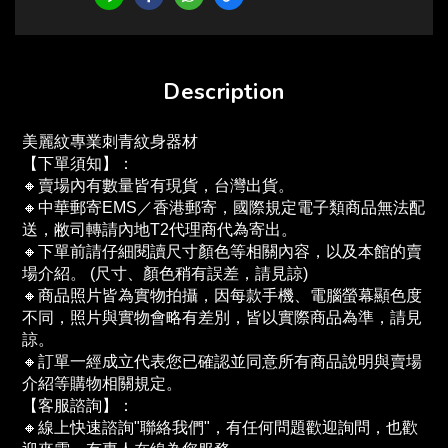
Description
美麗紋專業刺青紋身器材
【下單須知】：
🔸賣場內有數量皆有現貨，台灣出貨。
🔸中華郵寄EMS／香港郵寄，國際規定電子類商品無法配
送，敝司轉請內地T2代理商代為寄出。
🔸下單前請仔細閱讀尺寸顏色等相關內容，以及本館的賣
場介紹。 (尺寸、顏色稍有誤差，請見諒)
🔸商品照片皆為實物拍攝，因每款手機、電腦螢幕顯色度
不同，照片與實物會略有差別，皆以實際商品為準，請見
諒。
🔸訂單一經成立代表您已確認並同意所有商品說明與賣場
介紹等購物相關規定。
【客服諮詢】：
🔸線上快速諮詢"聯絡我們"，有任何問題歡迎詢問，也歡