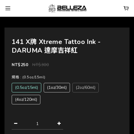
141 X牌 Xtreme Tattoo Ink -
DARUMA 達摩吉祥紅
NT$250
NT$300
規格
: (0.5oz/15ml)
(0.5oz/15ml)
(1oz/30ml)
(2oz/60ml)
(4oz/120ml)