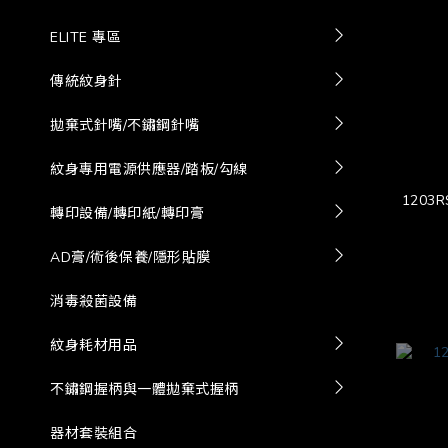
ELITE 專區
傳統紋身針
拋棄式針嘴/不鏽鋼針嘴
紋身專用電源供應器/踏板/勾線
1203
轉印設備/轉印紙/轉印膏
AD膏/術後保養/隱形貼膜
消毒殺菌設備
紋身耗材用品
不鏽鋼握柄與一體拋棄式握柄
器材套裝組合