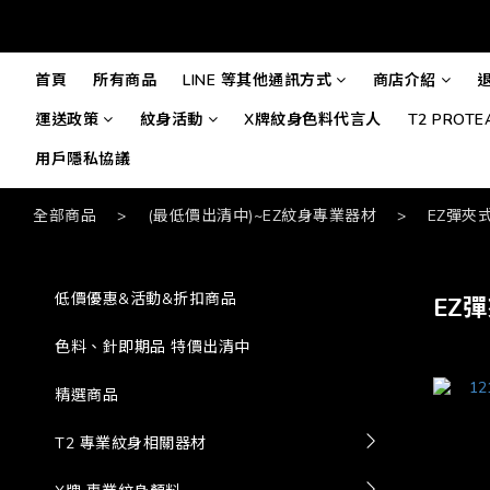
首頁
所有商品
LINE 等其他通訊方式
商店介紹
運送政策
紋身活動
X牌紋身色料代言人
T2 PROT
用戶隱私協議
全部商品
>
(最低價出清中)~EZ紋身專業器材
>
EZ彈夾
低價優惠&活動&折扣商品
EZ
色料、針即期品 特價出清中
精選商品
T2 專業紋身相關器材