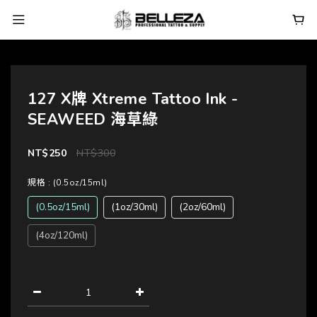
127 X牌 Xtreme Tattoo Ink -
SEAWEED 海草綠
NT$250
NT$300
規格
: (0.5oz/15ml)
(0.5oz/15ml)
(1oz/30ml)
(2oz/60ml)
(4oz/120ml)