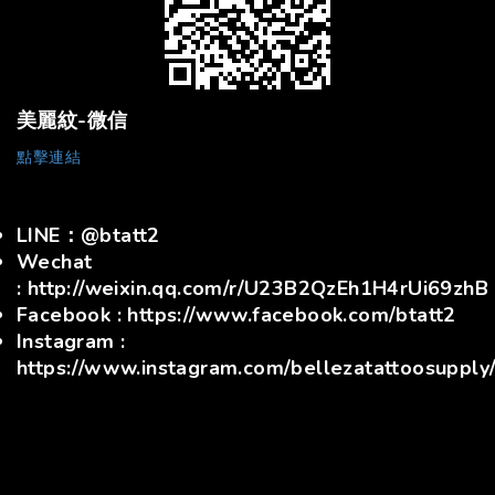
美麗紋-微信
點擊連結
LINE：@btatt2
Wechat
: http://weixin.qq.com/r/U23B2QzEh1H4rUi69zhB
Facebook : https://www.facebook.com/btatt2
Instagram :
https://www.instagram.com/bellezatattoosupply