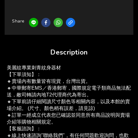
Share
Description
美麗紋專業刺青紋身器材
【下單須知】：
🔸賣場內有數量皆有現貨，台灣出貨。
🔸中華郵寄EMS／香港郵寄，國際規定電子類商品無法配
送，敝司轉請內地T2代理商代為寄出。
🔸下單前請仔細閱讀尺寸顏色等相關內容，以及本館的賣
場介紹。 (尺寸、顏色稍有誤差，請見諒)
🔸訂單一經成立代表您已確認並同意所有商品說明與賣場
介紹等購物相關規定。
【客服諮詢】：
🔸線上快速諮詢"聯絡我們"，有任何問題歡迎詢問，也歡