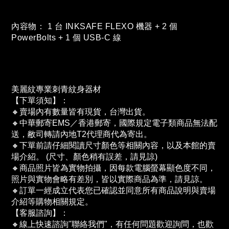
內容物： 1 台 INKSAFE FLEXO 機器 + 2 個
PowerBolts + 1 個 USB-C 線
美麗紋專業刺青紋身器材
【下單須知】：
🔸賣場內有數量皆有現貨，台灣出貨。
🔸中華郵寄EMS／香港郵寄，國際規定電子類商品無法配
送，敝司轉請內地T2代理商代為寄出。
🔸下單前請仔細閱讀尺寸顏色等相關內容，以及本館的賣
場介紹。 (尺寸、顏色稍有誤差，請見諒)
🔸商品照片皆為實物拍攝，因每款電腦螢幕顯色度不同，
照片與實物會略有差別，皆以實際商品為準，請見諒。
🔸訂單一經成立代表您已確認並同意所有商品說明與賣場
介紹等購物相關規定。
【客服諮詢】：
🔸線上快速諮詢"聯絡我們"，有任何問題歡迎詢問，也歡