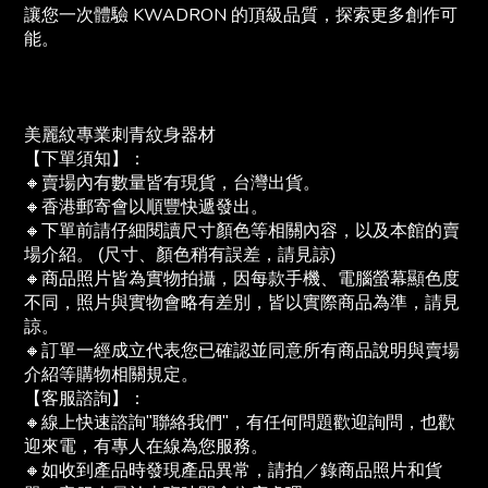
讓您一次體驗 KWADRON 的頂級品質，探索更多創作可
能。
美麗紋專業刺青紋身器材
【下單須知】：
🔸賣場內有數量皆有現貨，台灣出貨。
🔸香港郵寄會以順豐快遞發出。
🔸下單前請仔細閱讀尺寸顏色等相關內容，以及本館的賣
場介紹。 (尺寸、顏色稍有誤差，請見諒)
🔸商品照片皆為實物拍攝，因每款手機、電腦螢幕顯色度
不同，照片與實物會略有差別，皆以實際商品為準，請見
諒。
🔸訂單一經成立代表您已確認並同意所有商品說明與賣場
介紹等購物相關規定。
【客服諮詢】：
🔸線上快速諮詢"聯絡我們"，有任何問題歡迎詢問，也歡
迎來電，有專人在線為您服務。
🔸如收到產品時發現產品異常，請拍／錄商品照片和貨