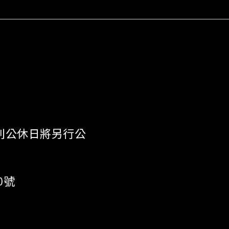
 《特別公休日將另行公
0號