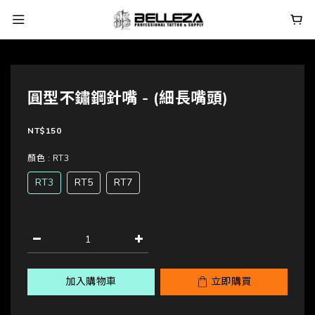
圓型不鏽鋼針嘴 - (細長嘴頭)
NT$150
顏色
: RT3
RT3
RT5
RT7
加入購物車
立即購買