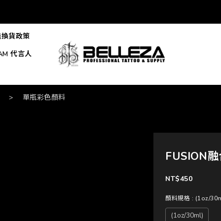
退換貨政策
EAM 代言人
>
單瓶彩色顏料
FUSION融
NT$450
顏料規格
: (1oz/30
(1oz/30ml)