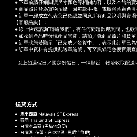
🔸下單前請仔細閱讀尺寸顏色等相關內容，以及本館的賣場
🔸商品照片皆為實物拍攝，因每款手機、電腦螢幕顯色
🔸訂單一經成立代表您已確認並同意所有商品說明與賣
【客服諮詢】：
🔸線上快速諮詢"聯絡我們"，有任何問題歡迎詢問，也
🔸如收到產品時發現產品異常，請拍／錄商品照片和貨
🔸訂單狀態若顯示「已完成／發貨中」，表示此訂單已
🔸訂單中資料有提供配送單編號，可至黑貓宅急便官網
   以上如遇假日／國定例假日，一律順延，物流收取配
送貨方式
馬來西亞 Malaysia SF Express
泰國 Thailand SF Express
台灣本島區 (黑貓宅急便)
台灣區-花蓮、台東地區 (黑貓宅急便)