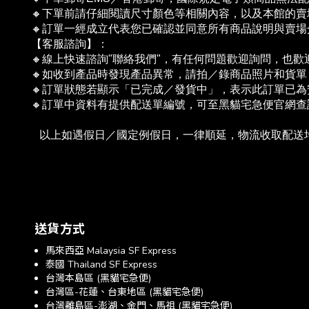
🔸下單前請仔細閱讀尺寸顏色等相關內容，以及本館的賣場
🔸訂單一經成立代表您已確認並同意所有商品說明與賣
【客服諮詢】：
🔸線上快速諮詢"聯絡我們"，有任何問題歡迎詢問，也
🔸如收到產品時發現產品異常，請拍／錄商品照片和貨
🔸訂單狀態若顯示「已完成／發貨中」，表示此訂單已
🔸訂單中資料有提供配送單編號，可至黑貓宅急便官網
   以上如遇假日／國定例假日，一律順延，物流收取配
送貨方式
馬來西亞 Malaysia SF Express
泰國 Thailand SF Express
台灣本島區 (黑貓宅急便)
台灣區-花蓮、台東地區 (黑貓宅急便)
台灣離島區-澎湖、金門、馬祖 (黑貓宅急便)