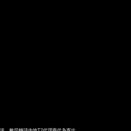
配送，敝司轉請內地T2代理商代為寄出。