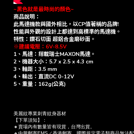
~黑色就是最時尚的顏色~
商品說明：
此馬達機款與國外相比，以CP值著稱的品牌!
性能與外觀的設計上都達到高標準的馬達機。
特性：鑽石切面 超鋁合金磨砂面。
※建議電壓：6V-8.5V
1、馬達：搭載瑞士MAXON馬達。
2、機器大小：5.7 x 2.5 x 4.3 cm
3、軸距：3.5 mm
4、輸出：直流DC 0-12V
5、重量：162g(公克)
美麗紋專業刺青紋身器材
【下單須知】：
🔸賣場內有數量皆有現貨，台灣出貨。
🔸中華郵寄EMS／香港郵寄，國際規定電子類商品無法