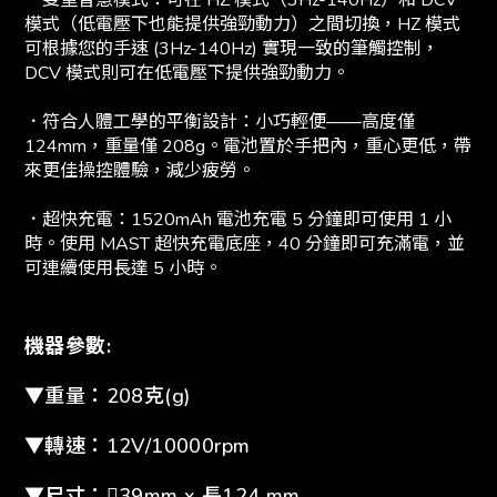
．雙重智慧模式：可在 HZ 模式（3Hz-140Hz）和 DCV
模式（低電壓下也能提供強勁動力）之間切換，HZ 模式
可根據您的手速 (3Hz-140Hz) 實現一致的筆觸控制，
DCV 模式則可在低電壓下提供強勁動力。
．符合人體工學的平衡設計：小巧輕便——高度僅
124mm，重量僅 208g。電池置於手把內，重心更低，帶
來更佳操控體驗，減少疲勞。
．超快充電：1520mAh 電池充電 5 分鐘即可使用 1 小
時。使用 MAST 超快充電底座，40 分鐘即可充滿電，並
可連續使用長達 ​​5 小時。
機器參數:
▼重量：208克(g)
▼轉速：12V/10000rpm
▼尺寸：𥦀39mm x 長124 mm