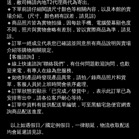
送，敝司轉請內地T2代理商代為寄出。
🔸下單前請仔細閱讀尺寸顏色等相關內容，以及本館的賣
場介紹。 (尺寸、顏色稍有誤差，請見諒)
🔸商品照片皆為實物拍攝，因每款手機、電腦螢幕顯色度
不同，照片與實物會略有差別，皆以實際商品為準，請見
諒。
🔸訂單一經成立代表您已確認並同意所有商品說明與賣場
介紹等購物相關規定。
【客服諮詢】：
🔸線上快速諮詢"聯絡我們"，有任何問題歡迎詢問，也歡
迎來電，有專人在線為您服務。
🔸如收到產品時發現產品異常，請拍／錄商品照片和貨
單，客服人員於上班時間會依序處理。
🔸訂單狀態若顯示「已完成／發貨中」，表示此訂單已為
安排寄出中，請各位客戶耐心等待。
🔸訂單中資料有提供配送單編號，可至黑貓宅急便官網查
詢商品配送進度。　
   以上如遇假日／國定例假日，一律順延，物流收取配送
均會延遲請見諒。