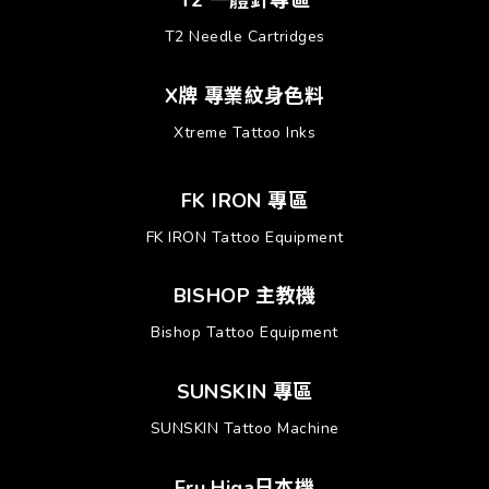
T2 一體針專區
T2 Needle Cartridges
X牌 專業紋身色料
Xtreme Tattoo Inks
FK IRON 專區
FK IRON Tattoo Equipment
BISHOP 主教機
Bishop Tattoo Equipment
SUNSKIN 專區
SUNSKIN Tattoo Machine
Eru Higa日本機