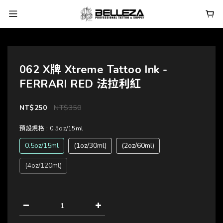
062 X牌 Xtreme Tattoo Ink -
FERRARI RED 法拉利紅
NT$250
NT$350
預設規格
: 0.5oz/15ml
0.5oz/15ml
(1oz/30ml)
(2oz/60ml)
(4oz/120ml)