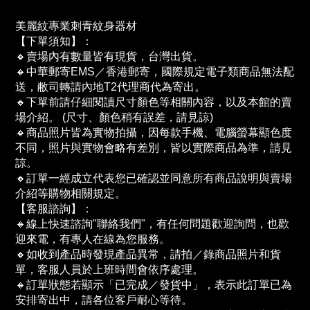
美麗紋專業刺青紋身器材
【下單須知】：
🔸賣場內有數量皆有現貨，台灣出貨。
🔸中華郵寄EMS／香港郵寄，國際規定電子類商品無法配
送，敝司轉請內地T2代理商代為寄出。
🔸下單前請仔細閱讀尺寸顏色等相關內容，以及本館的賣
場介紹。 (尺寸、顏色稍有誤差，請見諒)
🔸商品照片皆為實物拍攝，因每款手機、電腦螢幕顯色度
不同，照片與實物會略有差別，皆以實際商品為準，請見
諒。
🔸訂單一經成立代表您已確認並同意所有商品說明與賣場
介紹等購物相關規定。
【客服諮詢】：
🔸線上快速諮詢"聯絡我們"，有任何問題歡迎詢問，也歡
迎來電，有專人在線為您服務。
🔸如收到產品時發現產品異常，請拍／錄商品照片和貨
單，客服人員於上班時間會依序處理。
🔸訂單狀態若顯示「已完成／發貨中」，表示此訂單已為
安排寄出中，請各位客戶耐心等待。