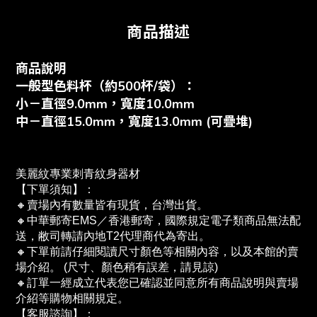
商品描述
商品說明
一般型色料杯（約500杯/袋）：
小－直徑9.0mm，寬度10.0mm
中－直徑15.0mm，寬度13.0mm (可疊堆)
美麗紋專業刺青紋身器材
【下單須知】：
🔸賣場內有數量皆有現貨，台灣出貨。
🔸中華郵寄EMS／香港郵寄，國際規定電子類商品無法配
送，敝司轉請內地T2代理商代為寄出。
🔸下單前請仔細閱讀尺寸顏色等相關內容，以及本館的賣
場介紹。 (尺寸、顏色稍有誤差，請見諒)
🔸訂單一經成立代表您已確認並同意所有商品說明與賣場
介紹等購物相關規定。
【客服諮詢】：