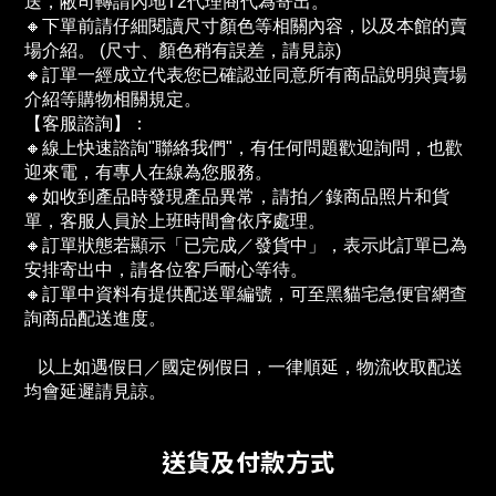
送，敝司轉請內地T2代理商代為寄出。
🔸下單前請仔細閱讀尺寸顏色等相關內容，以及本館的賣
場介紹。 (尺寸、顏色稍有誤差，請見諒)
🔸訂單一經成立代表您已確認並同意所有商品說明與賣場
介紹等購物相關規定。
【客服諮詢】：
🔸線上快速諮詢"聯絡我們"，有任何問題歡迎詢問，也歡
迎來電，有專人在線為您服務。
🔸如收到產品時發現產品異常，請拍／錄商品照片和貨
單，客服人員於上班時間會依序處理。
🔸訂單狀態若顯示「已完成／發貨中」，表示此訂單已為
安排寄出中，請各位客戶耐心等待。
🔸訂單中資料有提供配送單編號，可至黑貓宅急便官網查
詢商品配送進度。　
   以上如遇假日／國定例假日，一律順延，物流收取配送
均會延遲請見諒。
送貨及付款方式