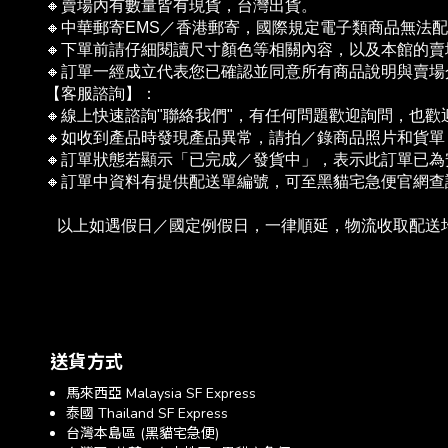
🔸賣場內有數量皆有現貨，台灣出貨。
🔸中華郵寄EMS／香港郵寄，國際規定電子類商品無法
🔸下單前請仔細閱讀尺寸顏色等相關內容，以及本館的賣場
🔸訂單一經成立代表您已確認並同意所有商品說明與賣
【客服諮詢】：
🔸線上快速諮詢"聯絡我們"，有任何問題歡迎詢問，也
🔸如收到產品時發現產品異常，請拍／錄商品照片和貨
🔸訂單狀態若顯示「已完成／發貨中」，表示此訂單已
🔸訂單中資料有提供配送單編號，可至黑貓宅急便官網
   以上如遇假日／國定例假日，一律順延，物流收取配
送貨方式
馬來西亞 Malaysia SF Express
泰國 Thailand SF Express
台灣本島區 (黑貓宅急便)