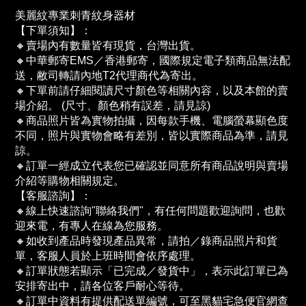
美麗紋專業刺青紋身器材
【下單須知】：
🔸賣場內有數量皆有現貨，台灣出貨。
🔸中華郵寄EMS／香港郵寄，國際規定電子類商品無法配
送，敝司轉請內地T2代理商代為寄出。
🔸下單前請仔細閱讀尺寸顏色等相關內容，以及本館的賣
場介紹。 (尺寸、顏色稍有誤差，請見諒)
🔸商品照片皆為實物拍攝，因每款手機、電腦螢幕顯色度
不同，照片與實物會略有差別，皆以實際商品為準，請見
諒。
🔸訂單一經成立代表您已確認並同意所有商品說明與賣場
介紹等購物相關規定。
【客服諮詢】：
🔸線上快速諮詢"聯絡我們"，有任何問題歡迎詢問，也歡
迎來電，有專人在線為您服務。
🔸如收到產品時發現產品異常，請拍／錄商品照片和貨
單，客服人員於上班時間會依序處理。
🔸訂單狀態若顯示「已完成／發貨中」，表示此訂單已為
安排寄出中，請各位客戶耐心等待。
🔸訂單中資料有提供配送單編號，可至黑貓宅急便官網查