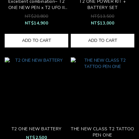
Excellent combination~ T2
T2 ONE POWER KIT +
ONE NEW PEN x T2 UFO II
BATTERY SET
Adjustable Wireless Tattoo
NT$20,800
NT$13,500
pen Special Set
NT$14,900
NT$13,000
ADD TO CART
ADD TO CART
T2 ONE NEW BATTERY
THE NEW CLASS T2 TATTOO
PEN ONE
NT$2,500