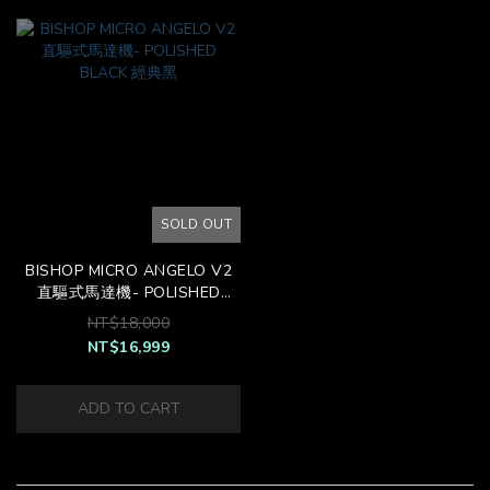
SOLD OUT
BISHOP MICRO ANGELO V2
直驅式馬達機- POLISHED
BLACK 經典黑
NT$18,000
NT$16,999
ADD TO CART