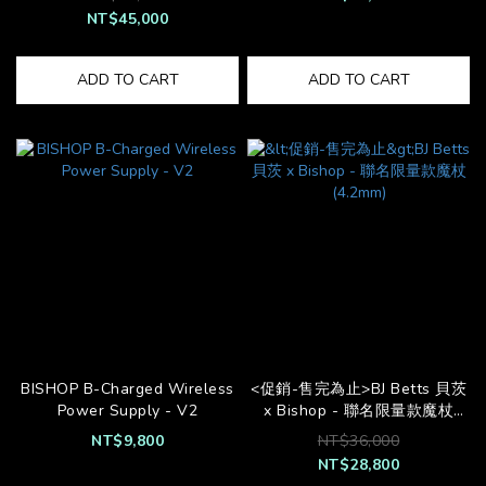
NT$45,000
ADD TO CART
ADD TO CART
BISHOP B-Charged Wireless
<促銷-售完為止>BJ Betts 貝茨
Power Supply - V2
x Bishop - 聯名限量款魔杖
(4.2mm)
NT$9,800
NT$36,000
NT$28,800